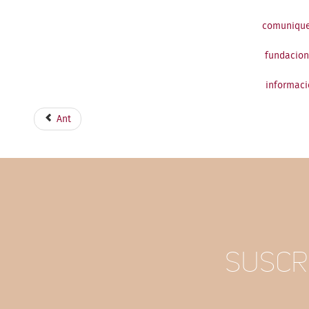
comunique
fundacio
informac
Ant
SUSCR