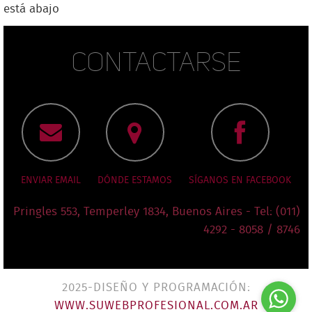
está abajo
Contactarse
ENVIAR EMAIL
DÓNDE ESTAMOS
SÍGANOS EN FACEBOOK
Pringles 553, Temperley 1834, Buenos Aires - Tel: (011)
4292 - 8058 / 8746
2025-DISEÑO Y PROGRAMACIÓN:
WWW.SUWEBPROFESIONAL.COM.AR