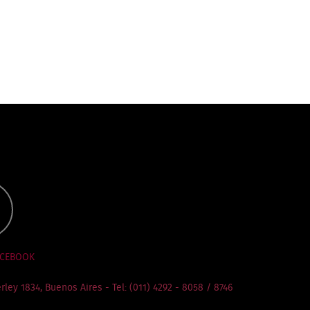
ACEBOOK
rley 1834, Buenos Aires - Tel: (011) 4292 - 8058 / 8746